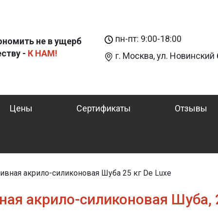
пн-пт: 9:00-18:00
ономить не в ущерб
еству -
К НАМ!
г. Москва, ул. Новинский б
Цены
Сертификаты
Отзывы
ивная акрило-силиконовая Шуба 25 кг De Luxe
ая акрило-силиконовая Шуба, 2