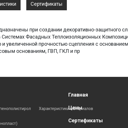
ристики
Сертификаты
дназначены при создании декоративно-защитного сл
е в Системах Фасадных Теплоизоляционных Композиц
 и увеличенной прочностью сцепления с основанием
совым основаниям, ГВП, ГКЛ и пр
Главная
Цены
пенополистирол
Характеристики материалов
Сертификаты
енопласт)