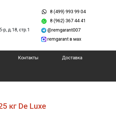
8 (499) 993 99 04
8 (962) 367 44 41
-р, д.18, стр.1
@remgarant007
remgarant в мах
Контакты
Доставка
5 кг De Luxe