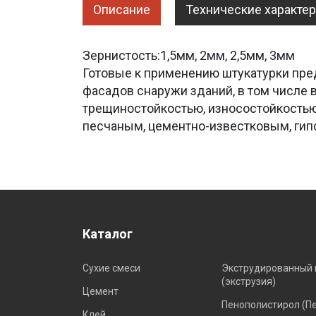
Описание
Технические характе
Зернистость:1,5мм, 2мм, 2,5мм, 3мм
Готовые к применению штукатурки пре
фасадов снаружи зданий, в том числ
трещиностойкостью, износостойкостью
песчаным, цементно-известковым, гип
Каталог
Сухие смеси
Экструдированный 
(экструзия)
Цемент
Пенополистирол (П
Клей