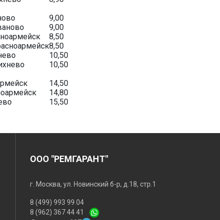
ново
9,00
ваново
9,00
сноармейск
8,50
расноармейск
8,50
нево
10,50
ихнево
10,50
армейск
14,50
ноармейск
14,80
ево
15,50
ООО "РЕМГАРАНТ"
г. Москва, ул. Новинский б-р, д.18, стр.1
8 (499) 993 99 04
8 (962) 367 44 41