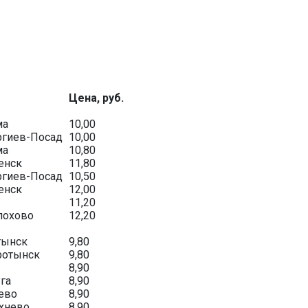
Цена, руб.
ма
10,00
ргиев-Посад
10,00
ма
10,80
енск
11,80
ргиев-Посад
10,50
енск
12,00
11,20
лохово
12,20
тынск
9,80
ротынск
9,80
8,90
га
8,90
нево
8,90
ихнево
8,90