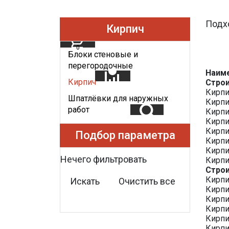
Подх
Кирпич
0
Блоки стеновые и
перегородочные
Наим
Кирпич
Строи
Кирпи
Шпатлёвки для наружных
Кирпи
работ
Кирпи
Кирпи
Кирпи
Подбор параметра
Кирпи
Кирпи
Нечего фильтровать
Кирпи
Строи
Кирпи
Искать
Очистить все
Кирпи
Кирпи
Кирпи
Кирпи
Кирпи