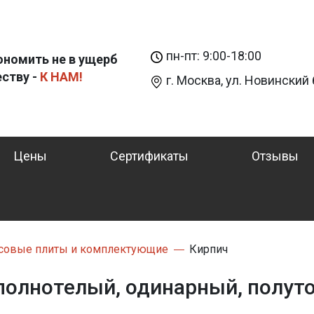
пн-пт: 9:00-18:00
ономить не в ущерб
еству -
К НАМ!
г. Москва, ул. Новинский б
Цены
Сертификаты
Отзывы
совые плиты и комплектующие
Кирпич
полнотелый, одинарный, полут