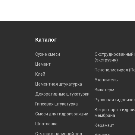
Каталог
Сухие смеси
Экструдированный 
(экструзия)
Цемент
Пенополистирол (П
Клей
Утеплитель
Цементная штукатурка
Вилатерм
Декоративные штукатурки
Рулонная гидроизо
Гипсовая штукатурка
Ветро-паро- гидро
Смеси для гидроизоляции
мембрана
Шпатлевка
Керамзит
Стяжка и наливной пол