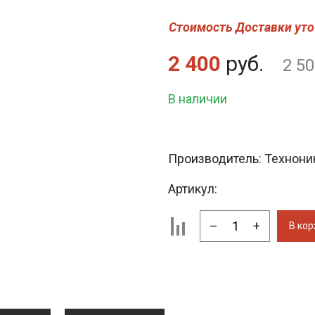
Стоимость Доставки уто
2 400
руб.
2 50
В наличии
Производитель:
Технони
Артикул:
–
+
В кор