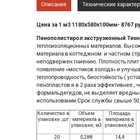
Описание
Технические характе
Цена за 1 м3 1180х580х100мм- 8767 р
Пенополистирол экструзионный
Техн
теплоизоляционных материалов. Высок
материала в коттеджном и частном стро
неподвержен гниению. Плотность плит 
появление «мостиков холода» и улучш
теплопроводность, биостойкость ( уст
пенопластов и в 2 раза эффективнее , 
формальдегидов, не выделяет вредных 
использовании.Срок службы свыше 50 
Количество в
Объем
Площадь
упаковке ,шт
материала в
материала в
упаковке, м3
упаковке,м2
20
0,288
14,4