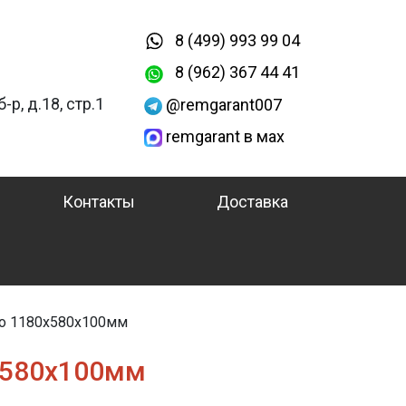
8 (499) 993 99 04
8 (962) 367 44 41
-р, д.18, стр.1
@remgarant007
remgarant в мах
Контакты
Доставка
co 1180х580х100мм
х580х100мм