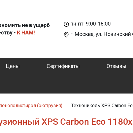
пн-пт: 9:00-18:00
ономить не в ущерб
еству -
К НАМ!
г. Москва, ул. Новинский б
Цены
Сертификаты
Отзывы
енополистирол (экструзия)
Технониколь XPS Carbon E
узионный XPS Carbon Eco 1180