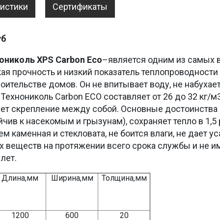
ристики
Сертификаты
уб
ониколь XPS Carbon Eco
–является одним из самых
ая прочность и низкий показатель теплопроводности
ительстве домов. Он не впитывает воду, не набухает 
Технониколь Carbon ECO составляет от 26 до 32 кг/м
ает скрепление между собой. Основные достоинства
ойчив к насекомым и грызунам), сохраняет тепло в 1,
чем каменная и стекловата, не боится влаги, не дает 
веществ на протяжении всего срока службы и не име
лет.
Длина,мм
Ширина,мм
Толщина,мм
1200
600
20