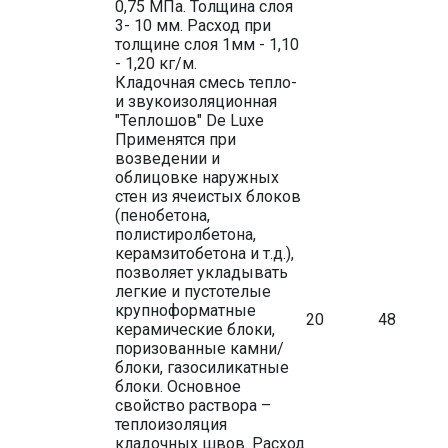
0,75 МПа. Толщина слоя
3- 10 мм. Расход при
толщине слоя 1мм - 1,10
- 1,20 кг/м.
Кладочная смесь тепло-
и звукоизоляционная
"Теплошов" De Luxe
Применятся при
возведении и
облицовке наружных
стен из ячеистых блоков
(пенобетона,
полистиролбетона,
керамзитобетона и т.д.),
позволяет укладывать
легкие и пустотелые
крупноформатные
20
48
керамические блоки,
поризованные камни/
блоки, газосиликатные
блоки. Основное
свойство раствора –
теплоизоляция
кладочных швов. Расход