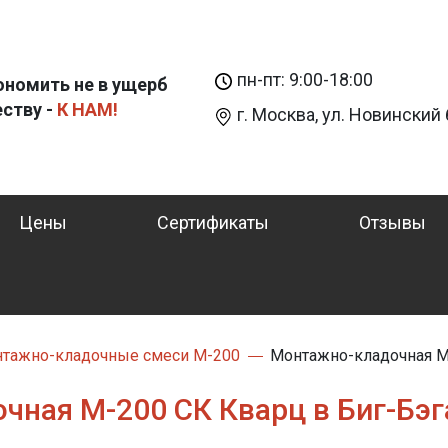
пн-пт: 9:00-18:00
ономить не в ущерб
еству -
К НАМ!
г. Москва, ул. Новинский б
Цены
Сертификаты
Отзывы
тажно-кладочные смеси М-200
Монтажно-кладочная М-
ная М-200 СК Кварц в Биг-Бэга