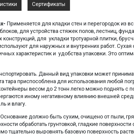
ристики
Сертификаты
ах-
Применяется для кладки стен и перегородок из вс
блоков, для устройства стяжек полов, лестниц, фунд
конструкций, для укладки тротуарной плитки, брусча
используют для наружных и внутренних работ. Сухая 
чных характеристик и удобства упаковки. Это оптим
ранспортировать. Данный вид упаковки может приним
та тара приспособлена для использования любой пог
онтейнеры весом до 2 тонн легко можно поднять с п
двергаются иному негативному влиянию внешней сред
ль и влагу.
:
Основание должно быть сухим, очищено от пыли, гряз
хности обработать грунтовкой, гладкие поверхности
имо тщательно выровнять базовую поверхность рас