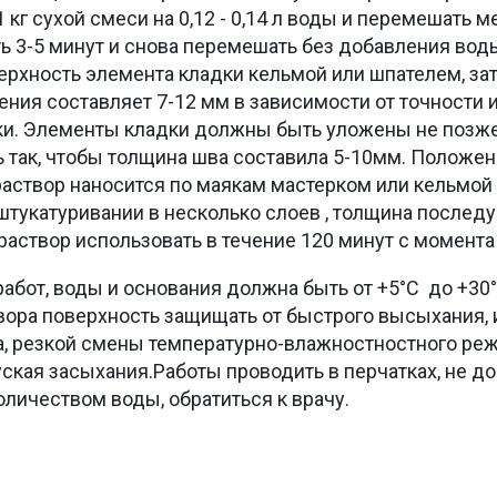
1 кг сухой смеси на 0,12 - 0,14 л воды и перемешат
3-5 минут и снова перемешать без добавления воды
верхность элемента кладки кельмой или шпателем, з
ия составляет 7-12 мм в зависимости от точности 
ки. Элементы кладки должны быть уложены не позже
 так, чтобы толщина шва составила 5-10мм. Положен
раствор наносится по маякам мастерком или кельмой
оштукатуривании в несколько слоев , толщина после
створ использовать в течение 120 минут с момента
работ, воды и основания должна быть от +5°С до +30
вора поверхность защищать от быстрого высыхания, 
а, резкой смены температурно-влажностностного ре
кая засыхания.Работы проводить в перчатках, не доп
оличеством воды, обратиться к врачу.