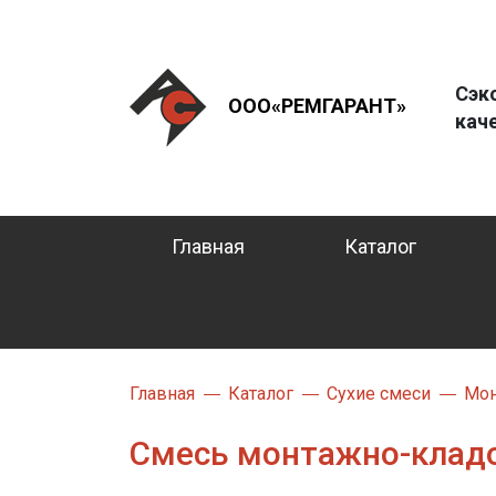
Сэк
ООО«РЕМГАРАНТ»
кач
Главная
Каталог
Главная
Каталог
Сухие смеси
Мон
Смесь монтажно-кладоч