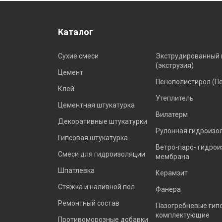
Каталог
Сухие смеси
Экструдированный 
(экструзия)
Цемент
Пенополистирол (П
Клей
Утеплитель
Цементная штукатурка
Вилатерм
Декоративные штукатурки
Рулонная гидроизо
Гипсовая штукатурка
Ветро-паро- гидро
Смеси для гидроизоляции
мембрана
Шпатлевка
Керамзит
Стяжка и наливной пол
Фанера
Ремонтный состав
Пазогребневые гип
комплектующие
Противоморозные добавки