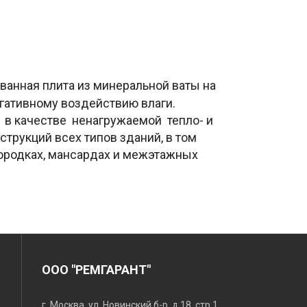
анная плита из минеральной ваты на
гативному воздействию влаги.
в качестве ненагружаемой тепло- и
трукций всех типов зданий, в том
егородках, мансардах и межэтажных
ООО "РЕМГАРАНТ"
г. Москва, ул. Новинский б-р, д.18, стр.1