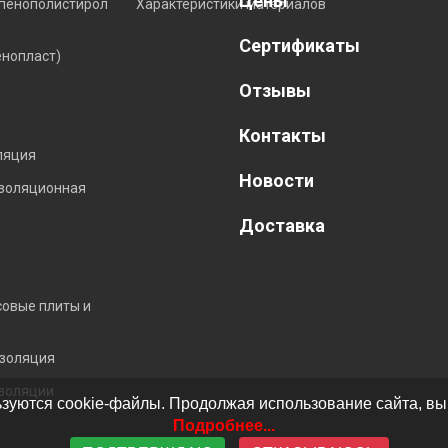
Цены
пенополистирол
Характеристики материалов
Сертификаты
енопласт)
Отзывы
Контакты
ляция
Новости
изоляционная
Доставка
совые плиты и
золяция
золяции
зуются cookie-файлы. Продолжая использование сайта, вы
Подробнее...