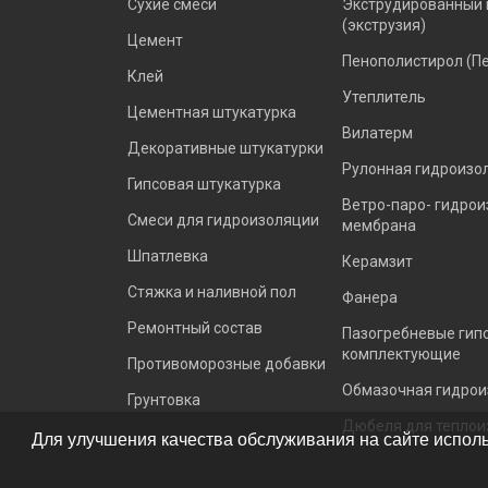
Сухие смеси
Экструдированный 
(экструзия)
Цемент
Пенополистирол (П
Клей
Утеплитель
Цементная штукатурка
Вилатерм
Декоративные штукатурки
Рулонная гидроизо
Гипсовая штукатурка
Ветро-паро- гидро
Смеси для гидроизоляции
мембрана
Шпатлевка
Керамзит
Стяжка и наливной пол
Фанера
Ремонтный состав
Пазогребневые гип
комплектующие
Противоморозные добавки
Обмазочная гидрои
Грунтовка
Дюбеля для теплои
Для улучшения качества обслуживания на сайте исполь