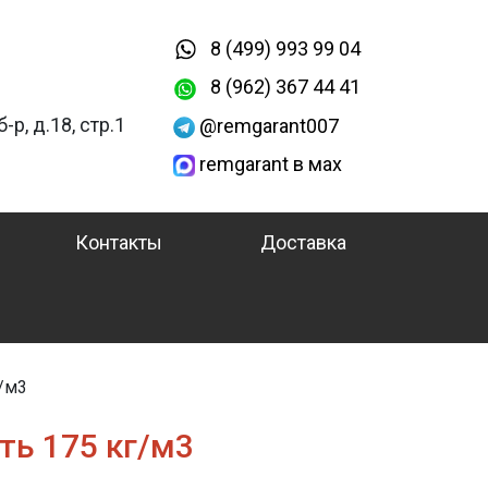
8 (499) 993 99 04
8 (962) 367 44 41
-р, д.18, стр.1
@remgarant007
remgarant в мах
Контакты
Доставка
/м3
ть 175 кг/м3