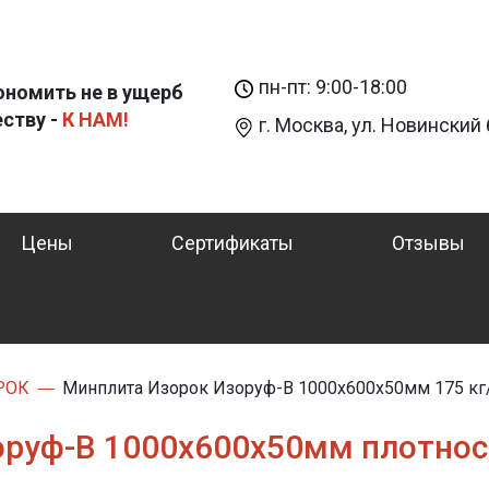
пн-пт: 9:00-18:00
ономить не в ущерб
еству -
К НАМ!
г. Москва, ул. Новинский б
Цены
Сертификаты
Отзывы
РОК
Минплита Изорок Изоруф-В 1000х600х50мм 175 кг
оруф-В 1000х600х50мм плотнос