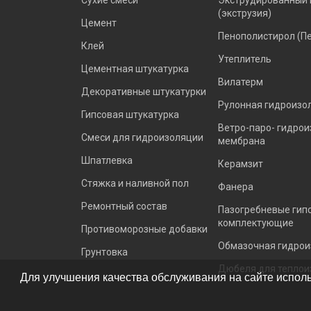
(экструзия)
Цемент
Пенополистирол (П
Клей
Утеплитель
Цементная штукатурка
Вилатерм
Декоративные штукатурки
Рулонная гидроизо
Гипсовая штукатурка
Ветро-паро- гидро
Смеси для гидроизоляции
мембрана
Шпатлевка
Керамзит
Стяжка и наливной пол
Фанера
Ремонтный состав
Пазогребневые гип
комплектующие
Противоморозные добавки
Обмазочная гидрои
Грунтовка
Дюбеля для теплои
Для улучшения качества обслуживания на сайте исполь