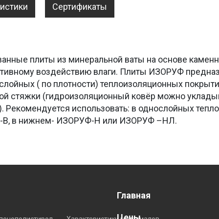
ристики
Сертификаты
анные плиты из минеральной ваты на основе каменн
гативному воздействию влаги. Плиты ИЗОРУФ предна
хслойных ( по плотности) теплоизоляционных покрыти
ой стяжки (гидроизоляционный ковёр можно уклады
и). Рекомендуется использовать: в однослойных теп
-В, в нижнем- ИЗОРУФ-Н или ИЗОРУФ –НЛ.
Главная
Цены
пенополистирол
Характеристики материалов