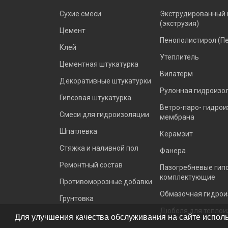
Сухие смеси
Экструдированный 
(экструзия)
Цемент
Пенополистирол (П
Клей
Утеплитель
Цементная штукатурка
Вилатерм
Декоративные штукатурки
Рулонная гидроизо
Гипсовая штукатурка
Ветро-паро- гидро
Смеси для гидроизоляции
мембрана
Шпатлевка
Керамзит
Стяжка и наливной пол
Фанера
Ремонтный состав
Пазогребневые гип
комплектующие
Противоморозные добавки
Обмазочная гидрои
Грунтовка
Дюбеля для теплои
Для улучшения качества обслуживания на сайте исполь