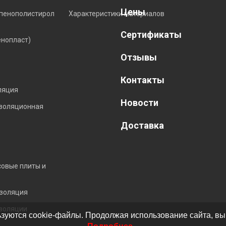
Цены
пенополистирол
Характеристики материалов
Сертификаты
енопласт)
Отзывы
Контакты
ляция
Новости
изоляционная
Доставка
совые плиты и
золяция
золяции
зуются cookie-файлы. Продолжая использование сайта, вы