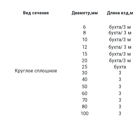
Вид сечения
Диаметр,мм
Длина изд,м
6
бухта/3 м
8
бухта/ 3 м
10
бухта/3 м
12
бухта/ 3 м
15
бухта/3 м
20
бухта/3 м
25
бухта
Круглое сплошное
30
3
40
3
50
3
60
3
70
3
80
3
100
3