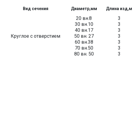
Вид сечения
Диаметр,мм
Длина изд,м
20 вн.8
3
30 вн.10
3
40 вн.17
3
Круглое с отверстием
50 вн. 27
3
60 вн.38
3
70 вн.50
3
80 вн. 50
3