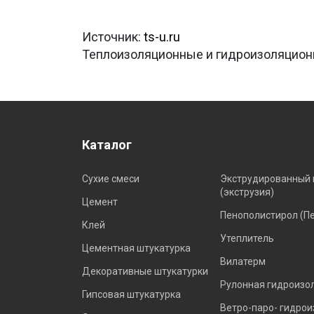
Источник:
ts-u.ru
Теплоизоляционные и гидроизоляцио
Каталог
Сухие смеси
Экструдированный 
(экструзия)
Цемент
Пенополистирол (П
Клей
Утеплитель
Цементная штукатурка
Вилатерм
Декоративные штукатурки
Рулонная гидроизо
Гипсовая штукатурка
Ветро-паро- гидро