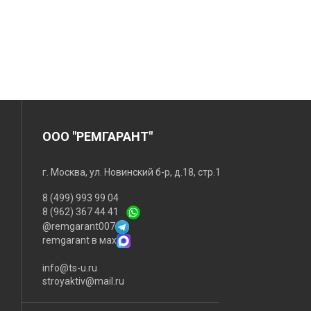
ООО "РЕМГАРАНТ"
г. Москва, ул. Новинский б-р, д.18, стр.1
8 (499) 993 99 04
8 (962) 367 44 41
@remgarant007
remgarant в мах
info@ts-u.ru
stroyaktiv@mail.ru