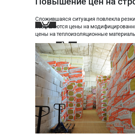
Повышение цен на ст
Сложившаяся ситуация повлекла резкий 
повышаются цены на модифицированны
0
цены на теплоизоляционные материалы