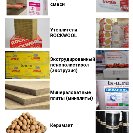
смеси
Утеплители
ROCKWOOL
Экструдированный
пенополистирол
(экструзия)
Минераловатные
плиты (минплиты)
Керамзит